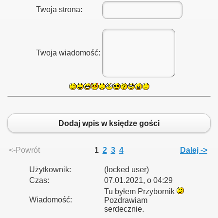
Twoja strona:
Twoja wiadomość:
Dodaj wpis w księdze gości
<-Powrót
1
2
3
4
Dalej ->
Użytkownik:
(locked user)
Czas:
07.01.2021, o 04:29
Tu byłem Przybornik
Wiadomość:
Pozdrawiam
serdecznie.