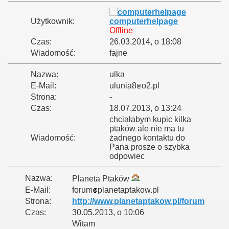
Użytkownik:
computerhelpage
Offline
Czas:
26.03.2014, o 18:08
Wiadomość:
fajne
Nazwa:
ulka
E-Mail:
ulunia8
o2.pl
Strona:
-
Czas:
18.07.2013, o 13:24
chciałabym kupic kilka
ptaków ale nie ma tu
Wiadomość:
żadnego kontaktu do
Pana prosze o szybka
odpowiec
Nazwa:
Planeta Ptaków
E-Mail:
forum
planetaptakow.pl
Strona:
http://www.planetaptakow.pl/forum
Czas:
30.05.2013, o 10:06
Witam