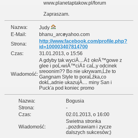
www.planetaptakow.pl/forum
Zapraszam.
Nazwa:
Judy
E-Mail:
bhanu_arc
yahoo.com
http://www.facebook.com/profile.php?
Strona:
id=100003407814700
Czas:
31.01.2013, o 15:56
A gdyby tak wyciÄ…Ä‡ okrÄ™gowe z
glee i poĹ›wiÄ™ciÄ‡ caĹ‚y odcinek
sreoonim?? Bo nie ukrywam,Ĺźe to
Wiadomość:
Gangnam Style to poraĹźka,co
dokĹ‚adnie ukazujÄ… miny San i
Puck'a pod koniec promo
Nazwa:
Bogusia
Strona:
-
Czas:
02.01.2013, o 16:00
Swietna stronka
Wiadomość:
..pozdrawiam i zycze
dalszych sukcesów;)