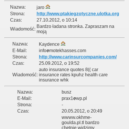
Nazwa:
jaro
Strona:
http://www.ptakiegzotyczne.ulotka.org
Czas:
27.10.2012, o 10:14
Bardzo ładana stronka. Zapraszam na
Wiadomość:
moją
Nazwa:
Kaydence
E-Mail:
info
motekhasses.com
Strona:
http://www.carinsurcompanies.com/
Czas:
25.09.2012, o 19:52
auto insurance quotes 8(( car
Wiadomość:
insurance rates kpuhz health care
insurance whk
Nazwa:
busz
E-Mail:
prax1
wp.pl
Strona:
-
Czas:
20.05.2012, o 20:49
wwww.okhme-
goulda.pl.tl bardzo
chętnie widzimy