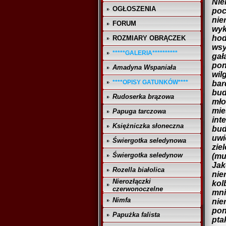
Nie
OGŁOSZENIA
poc
nie
FORUM
wyk
hod
ROZMIARY OBRĄCZEK
wsy
*****GALERIA**********
gał
pon
Amadyna Wspaniała
wil
****OPISY GATUNKÓW****
bar
bud
Rudoserka brązowa
mło
mie
Papuga tarczowa
int
Księżniczka słoneczna
bud
uwi
Świergotka seledynowa
zie
Świergotka seledynow
(mu
Jak
Rozella białolica
nie
Nierozłączki
kol
czerwonoczelne
mni
Nimfa
nie
pon
Papużka falista
pta