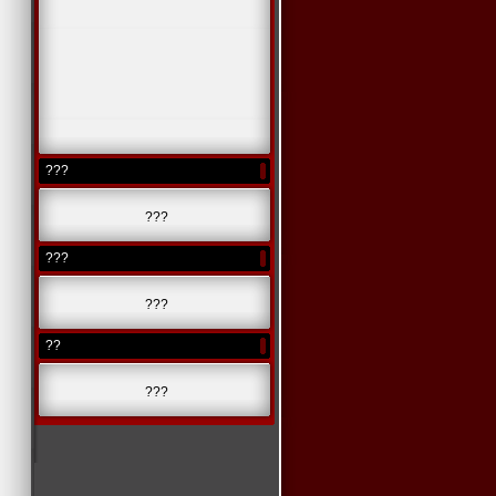
???
???
???
???
??
???