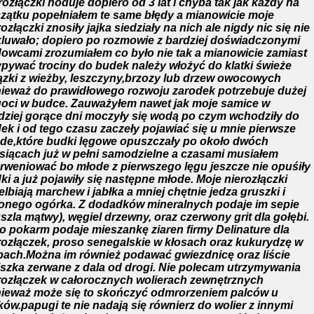
rozłączki hoduje dopiero od 3 lat i chyba tak jak każdy na
zątku popełniałem te same błędy a mianowicie moje
rozłączki znosiły jajka siedziały na nich ale nigdy nic się nie
luwało; dopiero po rozmowie z bardziej doświadczonymi
owcami zrozumiałem co było nie tak a mianowicie zamiast
pywać trociny do budek należy włożyć do klatki świeże
ązki z wieżby, leszczyny,brzozy lub drzew owocowych
ieważ do prawidłowego rozwoju zarodek potrzebuje dużej
goci w budce. Zauważyłem nawet jak moje samice w
dziej gorące dni moczyły się wodą po czym wchodziły do
ek i od tego czasu zaczeły pojawiać się u mnie pierwsze
de,które budki lęgowe opuszczały po około dwóch
siącach już w pełni samodzielne a czasami musiałem
erweniować bo młode z pierwszego lęgu jeszcze nie opuśiły
ki a już pojawiły się następne młode. Moje nierozłączki
elbiają marchew i jabłka a mniej chętnie jedza gruszki i
lonego ogórka. Z dodadków mineralnych podaje im sepie
szla mątwy), węgiel drzewny, oraz czerwony grit dla gołębi.
o pokarm podaje mieszankę ziaren firmy Delinature dla
rozłączek, proso senegalskie w kłosach oraz kukurydzę w
bach.Można im również podawać gwiezdnicę oraz liście
szka zerwane z dala od drogi. Nie polecam utrzymywania
rozłączek w całorocznych wolierach zewnętrznych
ieważ może się to skończyć odmrorzeniem palców u
ków.papugi te nie nadają się równierz do wolier z innymi