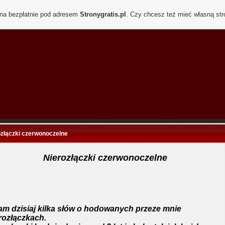
ona bezpłatnie pod adresem
Stronygratis.pl
. Czy chcesz też mieć własną st
ozłączki czerwonoczelne
Nierozłączki czerwonoczelne
am dzisiaj kilka słów o hodowanych przeze mnie
rozłączkach.