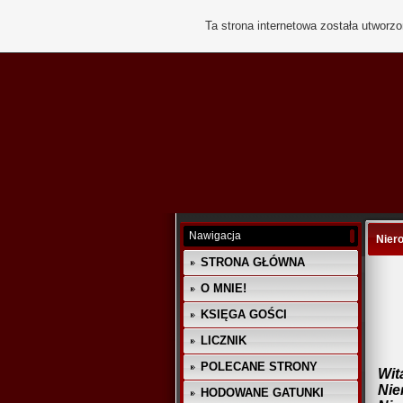
Ta strona internetowa została utworz
Nawigacja
Nier
STRONA GŁÓWNA
O MNIE!
KSIĘGA GOŚCI
LICZNIK
POLECANE STRONY
Wit
Nie
HODOWANE GATUNKI