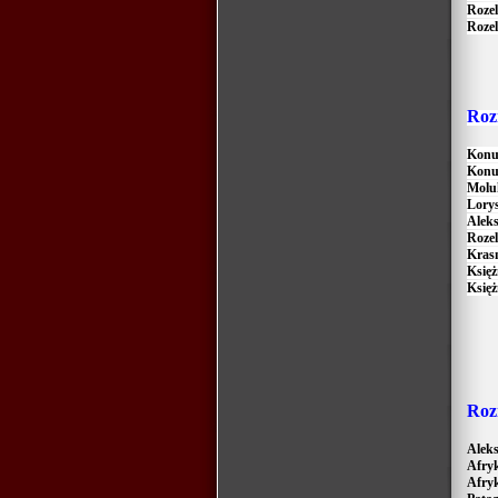
Roze
Rozel
R
oz
Konu
Konu
Moluk
Lory
Aleks
Rozel
Kras
Księż
Księż
R
oz
Alek
Afry
Afry