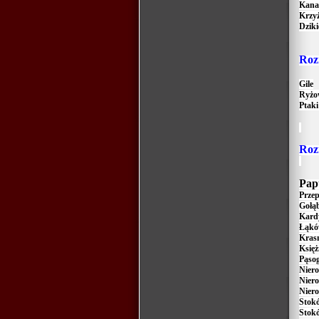
Kana
Krzyż
Dziki
R
oz
Gile
Ryżo
Ptaki
R
oz
Papu
Przep
Gołąb
Kard
Łąkó
Kras
Księż
Pąso
Niero
Niero
Niero
Stok
Stokó