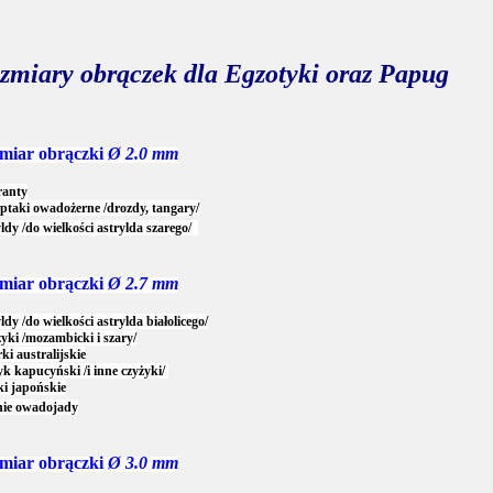
zmiary obrączek dla Egzotyki oraz Papug
miar obrączki
Ø 2.0 mm
anty
ptaki owadożerne /drozdy, tangary/
ldy /do wielkości astrylda szarego/
miar obrączki
Ø 2.7 mm
ldy /do wielkości astrylda białolicego/
yki /mozambicki i szary/
ki australijskie
k kapucyński /i inne czyżyki/
i japońskie
nie owadojady
miar obrączki
Ø 3.0 mm