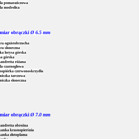
lla pomarańczowa
la modrolica
miar obrączki
Ø 6.5 mm
ra ognistobrzucha
ra słoneczna
a lorysa górska
sa górska
andretta różana
la czarnogłowa
nopiórka czerwonoskrzydła
niczka tarczowa
niczka słoneczna
miar obrączki
Ø 7.0 mm
sandretta obrożna
kanka krasnopierśnia
kanka złotoplama