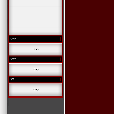
???
???
???
???
??
???