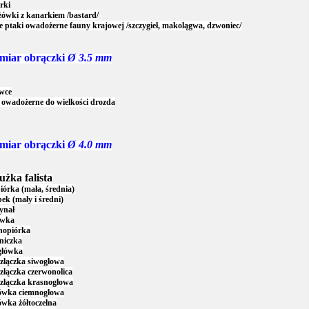
rki
ówki z kanarkiem /bastard/
e ptaki owadożerne fauny krajowej /szczygieł, makolągwa, dzwoniec/
miar obrączki
Ø 3.5 mm
wce
 owadożerne do wielkości drozda
miar obrączki
Ø 4.0 mm
żka falista
iórka (mała, średnia)
ek (mały i średni)
ynał
wka
nopiórka
niczka
główka
złączka siwogłowa
złączka czerwonolica
złączka krasnogłowa
ówka ciemnogłowa
wka żółtoczelna