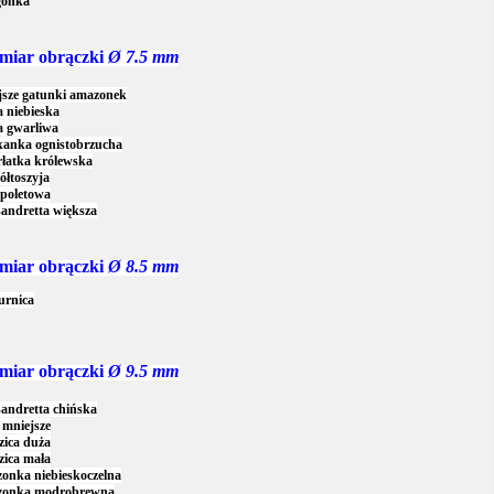
gonka
miar obrączki
Ø 7.5 mm
jsze gatunki amazonek
 niebieska
 gwarliwa
kanka ognistobrzucha
łatka królewska
ółtoszyja
epoletowa
andretta większa
miar obrączki
Ø 8.5 mm
urnica
miar obrączki
Ø 9.5 mm
andretta chińska
 mniejsze
zica duża
zica mała
onka niebieskoczelna
onka modrobrewna