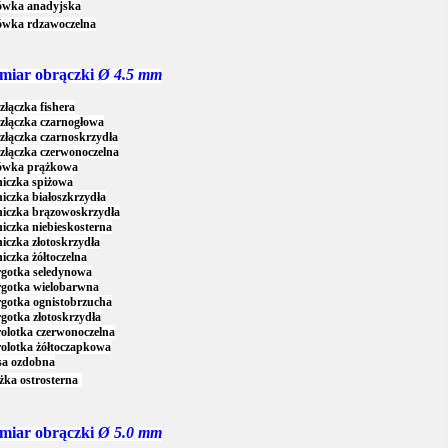
ówka anadyjska
ówka rdzawoczelna
miar obrączki
Ø 4.5 mm
złączka fishera
złączka czarnogłowa
złączka czarnoskrzydła
złączka czerwonoczelna
ówka prążkowa
niczka spiżowa
iczka białoszkrzydła
niczka brązowoskrzydła
iczka niebieskosterna
iczka złotoskrzydła
iczka żółtoczelna
rgotka seledynowa
rgotka wielobarwna
gotka ognistobrzucha
gotka złotoskrzydła
olotka czerwonoczelna
olotka żółtoczapkowa
sa ozdobna
ka ostrosterna
miar obrączki
Ø 5.0 mm