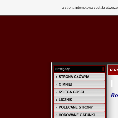
Ta strona internetowa została utworz
Nawigacja
ROZ
STRONA GŁÓWNA
O MNIE!
KSIĘGA GOŚCI
Ro
LICZNIK
POLECANE STRONY
HODOWANE GATUNKI