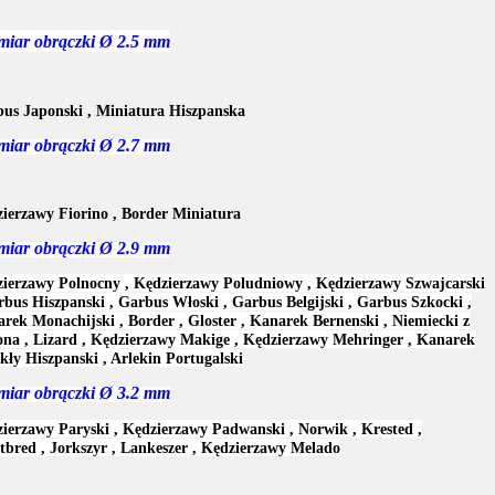
miar obrączki
Ø
2.5 mm
us Japonski , Miniatura Hiszpanska
miar obrączki
Ø
2.7 mm
ierzawy Fiorino , Border Miniatura
miar obrączki
Ø
2.9 mm
ierzawy Polnocny , Kędzierzawy Poludniowy , Kędzierzawy Szwajcarski
rbus Hiszpanski , Garbus Włoski , Garbus Belgijski , Garbus Szkocki ,
rek Monachijski , Border , Gloster , Kanarek Bernenski , Niemiecki z
na , Lizard , Kędzierzawy Makige , Kędzierzawy Mehringer , Kanarek
ły Hiszpanski , Arlekin Portugalski
miar obrączki
Ø
3.2 mm
ierzawy Paryski , Kędzierzawy Padwanski , Norwik , Krested ,
tbred , Jorkszyr , Lankeszer , Kędzierzawy Melado