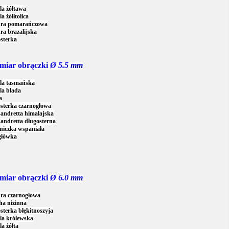
la żółtawa
a żółłtolica
ra pomarańczowa
a brazalijska
sterka
miar obrączki
Ø 5.5 mm
lla tasmańska
la blada
a
sterka czarnogłowa
andretta himalajska
andretta długosterna
niczka wspaniała
główka
miar obrączki
Ø 6.0 mm
ra czarnogłowa
ha nizinna
terka błękitnoszyja
la królewska
la żółta