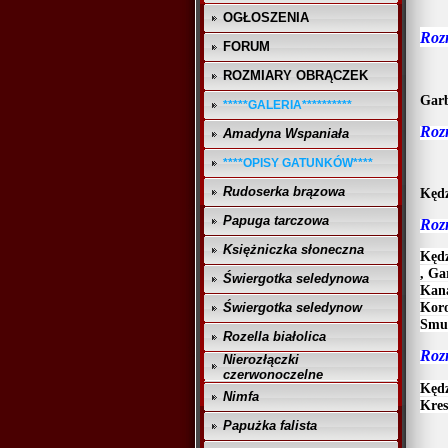
OGŁOSZENIA
Roz
FORUM
ROZMIARY OBRĄCZEK
Garb
*****GALERIA**********
Roz
Amadyna Wspaniała
****OPISY GATUNKÓW****
Rudoserka brązowa
Kędz
Papuga tarczowa
Roz
Księżniczka słoneczna
Kędz
, Ga
Świergotka seledynowa
Kana
Koro
Świergotka seledynow
Smuk
Rozella białolica
Roz
Nierozłączki
czerwonoczelne
Kędz
Nimfa
Kres
Papużka falista