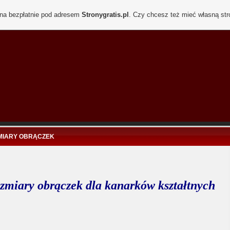
ona bezpłatnie pod adresem
Stronygratis.pl
. Czy chcesz też mieć własną st
MIARY OBRĄCZEK
zmiary obrączek dla kanarków kształtnych