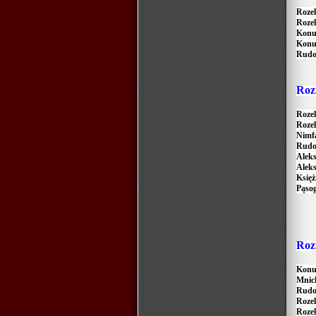
Rozel
Rozell
Konu
Konur
Rudo
R
oz
Roze
Rozel
Nimf
Rudo
Aleks
Aleks
Księż
Pąso
R
oz
Konu
Mnic
Rudos
Rozel
Rozel