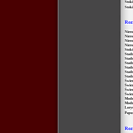
Stok
Stok
R
oz
Niero
Niero
Niero
Niero
Stok
Stad
Stadn
Stad
Stadn
Stadn
Stadn
Świe
Świe
Świer
Świer
Modr
Modr
Lory
Papuż
R
oz