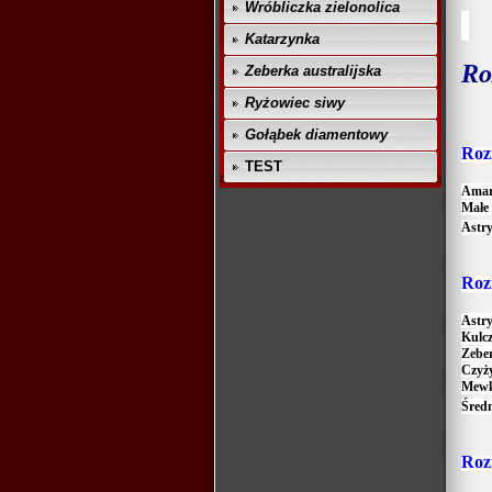
Wróbliczka zielonolica
Katarzynka
Ro
Zeberka australijska
Ryżowiec siwy
Gołąbek diamentowy
R
oz
TEST
Amar
Małe 
Astry
R
oz
Astry
Kulcz
Zeber
Czyży
Mewk
Śred
R
oz