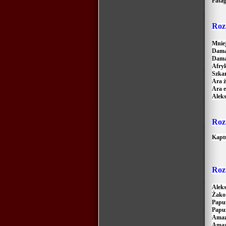
Pata
R
oz
Mnie
Dama
Dama
Afry
Szkar
Ara ż
Ara 
Aleks
R
oz
Kapt
R
oz
Aleks
Żako
Papu
Papu
Amaz
Amaz