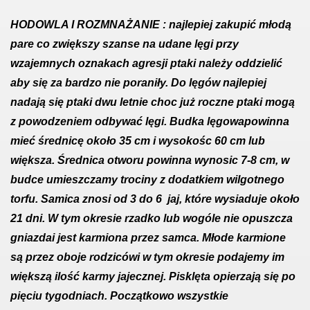
HODOWLA I ROZMNAŻANIE
: najlepiej zakupić młodą
pare co zwiększy szanse na udane lęgi przy
wzajemnych oznakach agresji ptaki należy oddzielić
aby się za bardzo nie poraniły. Do lęgów najlepiej
nadają się ptaki dwu letnie choc już roczne ptaki mogą
z powodzeniem odbywać lęgi. Budka lęgowapowinna
mieć średnicę około 35 cm i wysokośc 60 cm lub
większa. Średnica otworu powinna wynosic 7-8 cm, w
budce umieszczamy trociny z dodatkiem wilgotnego
torfu. Samica znosi od 3 do 6 jaj, które wysiaduje około
21 dni. W tym okresie rzadko lub wogóle nie opuszcza
gniazdai jest karmiona przez samca. Młode karmione
są przez oboje rodzicówi w tym okresie podajemy im
większą ilość karmy jajecznej. Pisklęta opierzają się po
pięciu tygodniach. Początkowo wszystkie