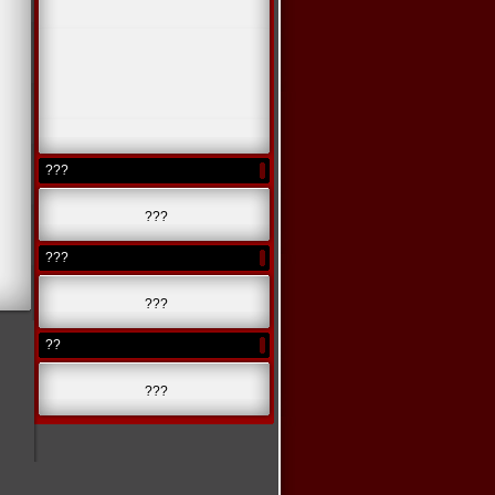
???
???
???
???
??
???