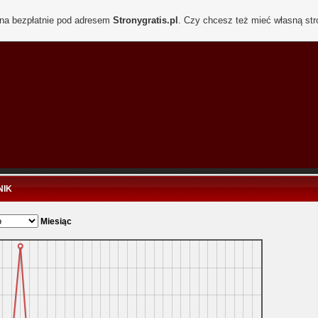
ona bezpłatnie pod adresem
Stronygratis.pl
. Czy chcesz też mieć własną st
NIK
Miesiąc