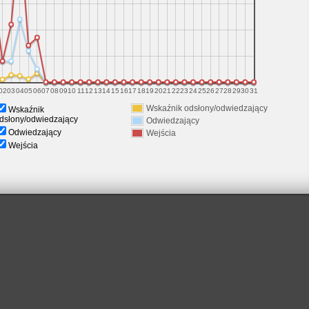
02
03
04
05
06
07
08
09
10
11
12
13
14
15
16
17
18
19
20
21
22
23
24
25
26
27
28
29
30
31
Wskaźnik odsłony/odwiedzający
Wskaźnik
dsłony/odwiedzający
Odwiedzający
Odwiedzający
Wejścia
Wejścia