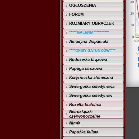
30
OGŁOSZENIA
20
FORUM
ROZMIARY OBRĄCZEK
10
*****GALERIA**********
0
Amadyna Wspaniała
01
****OPISY GATUNKÓW****
o
Rudoserka brązowa
Papuga tarczowa
Księżniczka słoneczna
Świergotka seledynowa
Świergotka seledynow
Rozella białolica
Nierozłączki
czerwonoczelne
Nimfa
Papużka falista