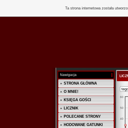
Ta strona internetowa została utworz
Nawigacja
LICZ
STRONA GŁÓWNA
O MNIE!
60
KSIĘGA GOŚCI
LICZNIK
50
POLECANE STRONY
40
HODOWANE GATUNKI